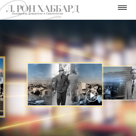
В
В
Г
В
Е
А
У
У
О
Д
П
В
Д
М
Н
У
Е
Р
А
Т
Е
И
Т
А
А
Л
Н
О
Е
Н
В
Ь
Н
Ш
Н
Н
Н
Н
Р
Е
Е
И
И
И
И
Ы
Р
С
Е
Й
Т
С
Е
Е
С
В
Г
В
И
О
О
Е
Т
С
Т
Д
Н
Г
Т
Ы
Н
Е
О
И
О
К
Т
К
Д
СМОТРЕТЬ
Ы
ВИДЕО