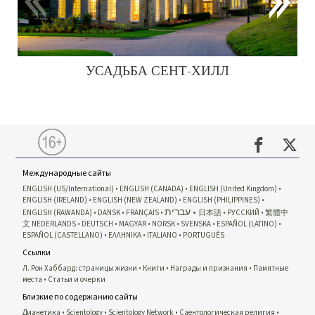
УСАДЬБА СЕНТ-ХИЛЛ
Международные сайты
ENGLISH (US/International)
ENGLISH (CANADA)
ENGLISH (United Kingdom)
ENGLISH (IRELAND)
ENGLISH (NEW ZEALAND)
ENGLISH (PHILIPPINES)
עברית
ENGLISH (RAWANDA)
DANSK
FRANÇAIS
日本語
РУССКИЙ
繁體中
文
NEDERLANDS
DEUTSCH
MAGYAR
NORSK
SVENSKA
ESPAÑOL (LATINO)
ESPAÑOL (CASTELLANO)
ΕΛΛΗΝΙΚA
ITALIANO
PORTUGUÊS
Ссылки
Л. Рон Хаббард: страницы жизни
Книги
Награды и признания
Памятные
места
Статьи и очерки
Близкие по содержанию сайты
Дианетика
Scientology
Scientology Network
Саентологическая религия