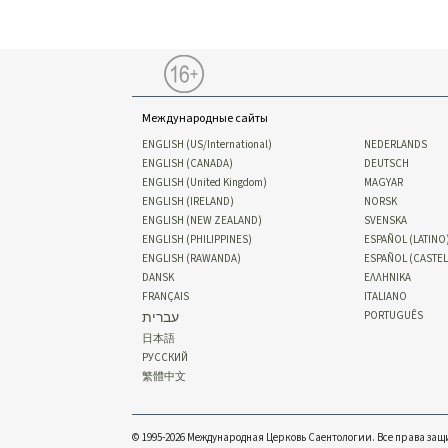
Международные сайты
ENGLISH (US/International)
NEDERLANDS
ENGLISH (CANADA)
DEUTSCH
ENGLISH (United Kingdom)
MAGYAR
ENGLISH (IRELAND)
NORSK
ENGLISH (NEW ZEALAND)
SVENSKA
ENGLISH (PHILIPPINES)
ESPAÑOL (LATINO
ENGLISH (RAWANDA)
ESPAÑOL (CASTE
DANSK
ΕΛΛΗΝΙΚA
FRANÇAIS
ITALIANO
עברית
PORTUGUÊS
日本語
РУССКИЙ
繁體中文
© 1995-2026 Международная Церковь Саентологии. Все права за