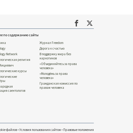
ие по содержанию сайты
тика
Журнал Freedom
logy
Дорога к счастью
ology Network
В поддержку мира без
наркотиков
ологическая религия
«Объединяйтесь за права
 Мицкевич
человека»
ологические курсы
«Молодёжь за права
ологические
человека»
тёры
Гражданская комиссия по
народная
правам человека
ация саентологов
okie-файлов
•
Условия пользования сайтом
•
Правовые положения