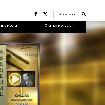
Русский
ные места
Статьи и очерки
В
В
Е
Д
Е
Н
И
Е
КРАТКАЯ
ХРОНОЛОГИЯ
ЖИЗНИ