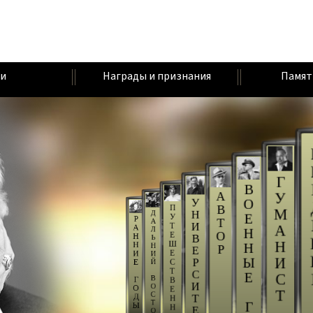
и
Награды и признания
Памят
Г
В
А
У
У
О
В
П
М
Н
Д
Е
У
Р
Т
А
И
Т
А
А
Л
Н
О
Е
Н
В
Ь
Н
Ш
Н
Н
Н
Р
Е
Е
И
И
И
Ы
Р
С
Е
Й
Т
С
Е
С
В
Г
В
И
О
О
Е
Т
С
Д
Т
Н
Т
Г
Ы
Н
Е
О