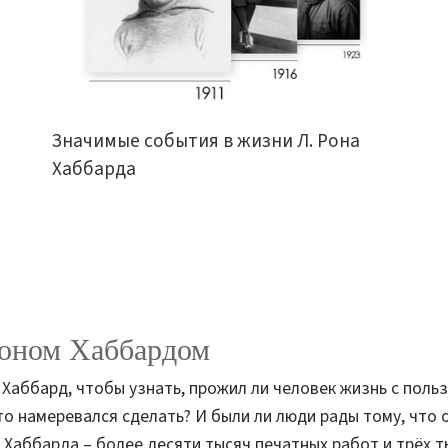
Значимые события в жизни Л. Рона
Хаббарда
Роном Хаббардом
Хаббард, чтобы узнать, прожил ли человек жизнь с поль
что намеревался сделать? И были ли люди рады тому, что
 Хаббарда – более десяти тысяч печатных работ и трёх т