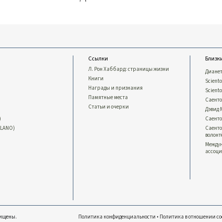
Ссылки
Близк
Л. Рон Хаббард: страницы жизни
Диане
Книги
Sciento
Награды и признания
Scient
Памятные места
Саент
Статьи и очерки
Дэвид
)
Саент
LLANO)
Саент
волон
Между
ассоци
щищены.
Политика конфиденциальности
•
Политика в отношении co