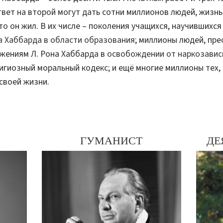
твет на второй могут дать сотни миллионов людей, жизн
то он жил. В их числе – поколения учащихся, научившихс
а Хаббарда в области образования
; миллионы людей, пр
жениям Л. Рона Хаббарда в
освобождении от наркозави
игиозный моральный кодекс; и ещё многие миллионы тех,
своей жизни.
ГУМАНИСТ
ДЕ