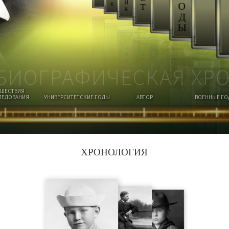
И
О
К
Т
К
Д
Ы
БИОГРАФИЧЕСКАЯ ХР
ЕШЕСТВИЯ
ЛЕДОВАНИЯ
УНИВЕРСИТЕТСКИЕ ГОДЫ
АВТОР
ВОЕННЫЕ Г
ХРОНОЛОГИЯ