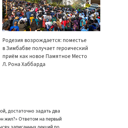
Родезия возрождается: поместье
в Зимбабве получает героический
приём как новое Памятное Место
Л. Рона Хаббарда
зой, достаточно задать два
 он жил?» Ответом на первый
ысяч записанных лекций по