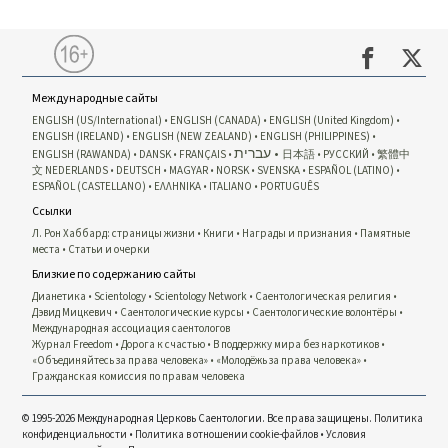
Международные сайты
ENGLISH (US/International)
ENGLISH (CANADA)
ENGLISH (United Kingdom)
ENGLISH (IRELAND)
ENGLISH (NEW ZEALAND)
ENGLISH (PHILIPPINES)
עברית
ENGLISH (RAWANDA)
DANSK
FRANÇAIS
日本語
РУССКИЙ
繁體中
文
NEDERLANDS
DEUTSCH
MAGYAR
NORSK
SVENSKA
ESPAÑOL (LATINO)
ESPAÑOL (CASTELLANO)
ΕΛΛΗΝΙΚA
ITALIANO
PORTUGUÊS
Ссылки
Л. Рон Хаббард: страницы жизни
Книги
Награды и признания
Памятные
места
Статьи и очерки
Близкие по содержанию сайты
Дианетика
Scientology
Scientology Network
Саентологическая религия
Дэвид Мицкевич
Саентологические курсы
Саентологические волонтёры
Международная ассоциация саентологов
Журнал Freedom
Дорога к счастью
В поддержку мира без наркотиков
«Объединяйтесь за права человека»
«Молодёжь за права человека»
Гражданская комиссия по правам человека
© 1995-2026 Международная Церковь Саентологии. Все права защищены.
Политика
конфиденциальности
•
Политика в отношении cookie-файлов
•
Условия