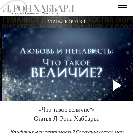
СТАТЬИ И ОЧЕРКИ
P
V
«Что такое величие?»
Статья Л. Рона Хаббарда
Конфликт или терпимость? Сотрудничество или