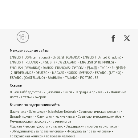
Международные сайты
ENGLISH (US/International)
ENGLISH (CANADA)
ENGLISH (United Kingdom)
ENGLISH (IRELAND)
ENGLISH (NEW ZEALAND)
ENGLISH (PHILIPPINES)
עברית
ENGLISH (RAWANDA)
DANSK
FRANÇAIS
日本語
РУССКИЙ
繁體中
文
NEDERLANDS
DEUTSCH
MAGYAR
NORSK
SVENSKA
ESPAÑOL (LATINO)
ESPAÑOL (CASTELLANO)
ΕΛΛΗΝΙΚA
ITALIANO
PORTUGUÊS
Ссылки
Л. Рон Хаббард: страницы жизни
Книги
Награды и признания
Памятные
места
Статьи и очерки
Близкие по содержанию сайты
Дианетика
Scientology
Scientology Network
Саентологическая религия
Дэвид Мицкевич
Саентологические курсы
Саентологические волонтёры
Международная ассоциация саентологов
Журнал Freedom
Дорога к счастью
В поддержку мира без наркотиков
«Объединяйтесь за права человека»
«Молодёжь за права человека»
Гражданская комиссия по правам человека