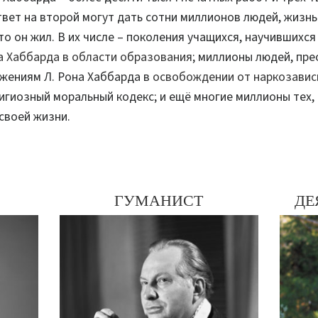
твет на второй могут дать сотни миллионов людей, жизн
то он жил. В их числе – поколения учащихся, научившихс
а Хаббарда в области образования
; миллионы людей, пр
жениям Л. Рона Хаббарда в
освобождении от наркозави
игиозный моральный кодекс; и ещё многие миллионы тех,
своей жизни.
ГУМАНИСТ
ДЕ