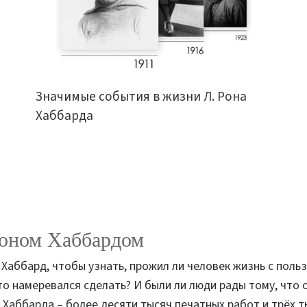
Значимые события в жизни Л. Рона
Хаббарда
Роном Хаббардом
Хаббард, чтобы узнать, прожил ли человек жизнь с поль
что намеревался сделать? И были ли люди рады тому, что
 Хаббарда – более десяти тысяч печатных работ и трёх т