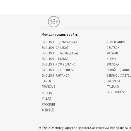
Международные сайты
ENGLISH (US/International)
NEDERLANDS
ENGLISH (CANADA)
DEUTSCH
ENGLISH (United Kingdom)
MAGYAR
ENGLISH (IRELAND)
NORSK
ENGLISH (NEW ZEALAND)
SVENSKA
ENGLISH (PHILIPPINES)
ESPAÑOL (LATINO
ENGLISH (RAWANDA)
ESPAÑOL (CASTE
DANSK
ΕΛΛΗΝΙΚA
FRANÇAIS
ITALIANO
עברית
PORTUGUÊS
日本語
РУССКИЙ
繁體中文
© 1995-2026 Международная Церковь Саентологии. Все права за