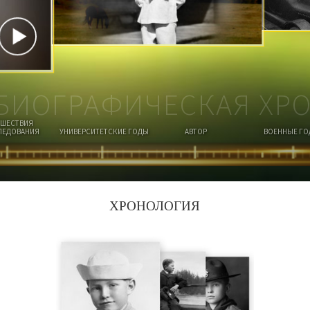
И
О
К
Т
К
Д
Ы
БИОГРАФИЧЕСКАЯ ХР
ЕШЕСТВИЯ
ЛЕДОВАНИЯ
УНИВЕРСИТЕТСКИЕ ГОДЫ
АВТОР
ВОЕННЫЕ Г
ХРОНОЛОГИЯ