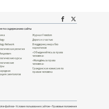
ие по содержанию сайты
тика
Журнал Freedom
logy
Дорога к счастью
ology Network
В поддержку мира без
наркотиков
ологическая религия
«Объединяйтесь за права
 Мицкевич
человека»
ологические курсы
«Молодёжь за права
ологические
человека»
тёры
Гражданская комиссия по
народная
правам человека
ация саентологов
okie-файлов
•
Условия пользования сайтом
•
Правовые положения