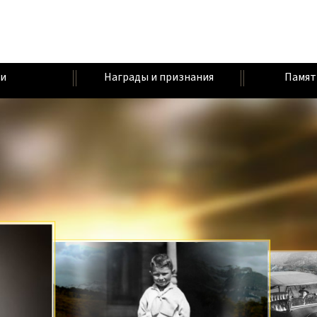
и
Награды и признания
Памят
Г
В
А
У
У
О
В
П
М
Н
Д
Е
У
Р
Т
А
И
Т
А
А
Л
Н
О
Е
Н
В
Ь
Н
Ш
Н
Н
Н
Р
Е
Е
И
И
И
Ы
Р
С
Е
Й
Т
С
Е
С
В
Г
В
И
О
О
Е
Т
С
Д
Т
Н
Т
Г
Ы
Н
Е
О