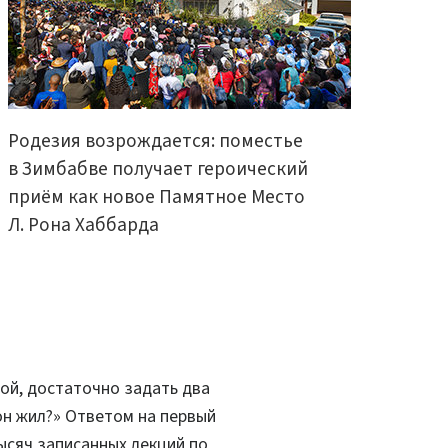
Родезия возрождается: поместье
в Зимбабве получает героический
приём как новое Памятное Место
Л. Рона Хаббарда
зой, достаточно задать два
 он жил?» Ответом на первый
ысяч записанных лекций по