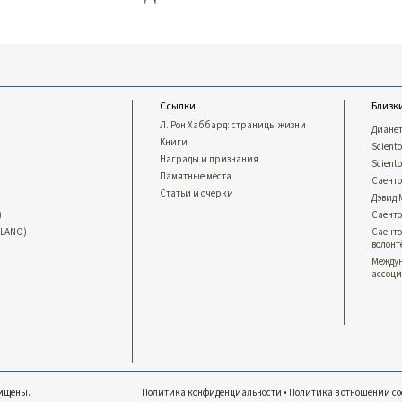
Ссылки
Близк
Л. Рон Хаббард: страницы жизни
Диане
Книги
Sciento
Награды и признания
Scient
Памятные места
Саент
Статьи и очерки
Дэвид
)
Саент
LLANO)
Саент
волон
Между
ассоци
щищены.
Политика конфиденциальности
•
Политика в отношении co