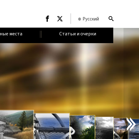
Русский
ные места
Статьи и очерки
В
В
Е
Д
Е
Н
И
Е