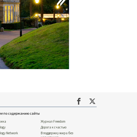
ие по содержанию сайты
тика
Журнал Freedom
logy
Дорога к счастью
ology Network
В поддержку мира без