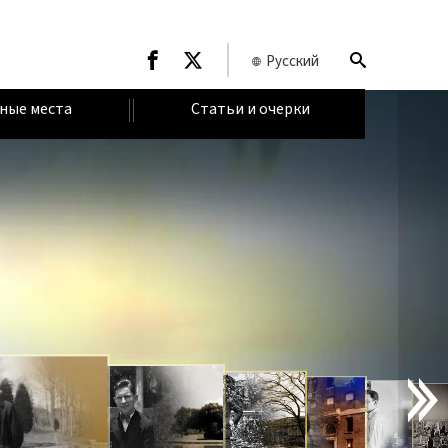
Русский
ные места
Статьи и очерки
В
В
Е
Д
Е
Н
И
Е