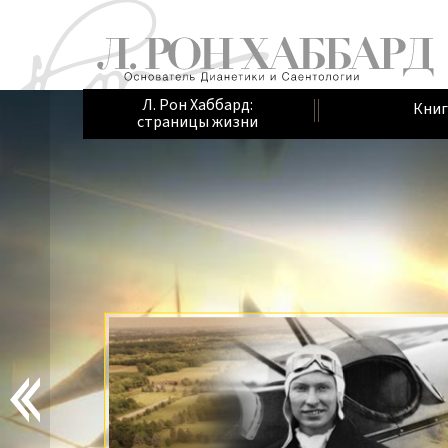
Л. Рон Хаббард:
Книг
страницы жизни