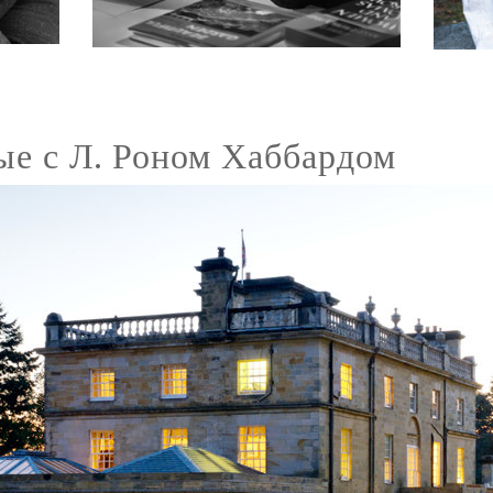
ые с Л. Роном Хаббардом