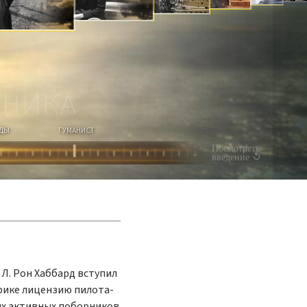
СМОТРЕТЬ
ВИДЕО
ОНИКА
ОДЫ
ГУМАНИСТ
Посмотреть
введение
 Л. Рон Хаббард вступил
ерике лицензию пилота-
мых активных поборников