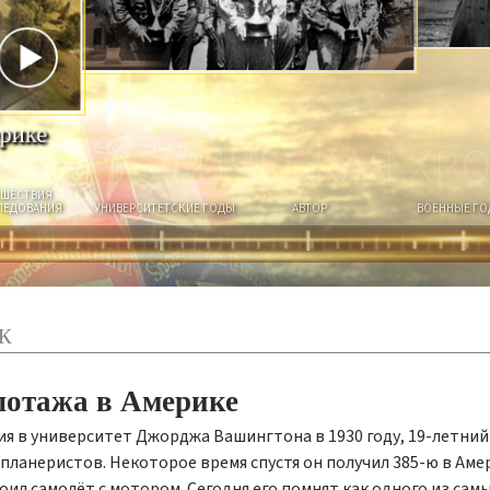
И
О
К
Т
К
Д
Ы
рике
БИОГРАФИЧЕСКАЯ ХР
ЕШЕСТВИЯ
ЛЕДОВАНИЯ
УНИВЕРСИТЕТСКИЕ ГОДЫ
АВТОР
ВОЕННЫЕ Г
К
лотажа в Америке
ия в университет Джорджа Вашингтона в 1930 году, 19-летний
 планеристов. Некоторое время спустя он получил 385-ю в Ам
воил самолёт с мотором. Сегодня его помнят как одного из са