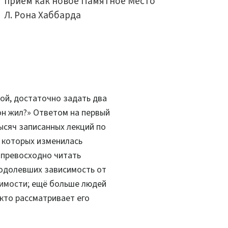
приём как новое Памятное Место
Л. Рона Хаббарда
зой, достаточно задать два
 он жил?» Ответом на первый
ысяч записанных лекций по
ь которых изменилась
я превосходно читать
еодолевших зависимость от
симости
; ещё больше людей
 кто рассматривает его