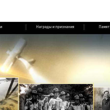
и
Награды и признания
Памят
Г
В
А
У
У
О
В
П
М
Н
Д
Е
У
Р
Т
А
И
Т
А
А
Л
Н
О
Е
Н
В
Ь
Н
Ш
Н
Н
Н
Р
Е
Е
И
И
И
Ы
Р
С
Е
Й
Т
С
Е
С
В
Г
В
И
О
О
Е
Т
С
Д
Т
Н
Т
Г
Ы
Н
Е
О