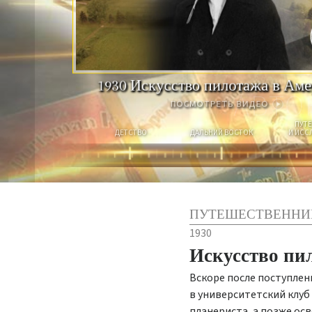
1930
Искусство пилотажа в Аме
АВТО
ПОСМОТРЕТЬ ВИДЕО
ПУТ
ДЕТСТВО
ДАЛЬНИЙ ВОСТОК
И ИСС
ПУТЕШЕСТВЕННИ
1930
Искусство пи
Вскоре после поступлен
в университетский клуб
планериста, а позже ос