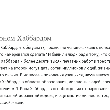
Роном Хаббардом
Хаббард, чтобы узнать, прожил ли человек жизнь с поль
что намеревался сделать? И были ли люди рады тому, что
 Хаббарда – более десяти тысяч печатных работ и трёх т
твет на второй могут дать сотни миллионов людей, жизн
то он жил. В их числе – поколения учащихся, научившихс
а Хаббарда в области образования
; миллионы людей, пр
жениям Л. Рона Хаббарда в
освобождении от наркозави
игиозный моральный кодекс; и ещё многие миллионы тех,
своей жизни.