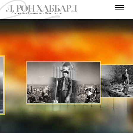
В
В
Г
В
Е
А
У
У
О
Д
П
В
Д
М
Н
У
Е
Р
А
Т
Е
И
Т
А
А
Л
Н
О
Е
Н
В
Ь
Н
Ш
Н
Н
Н
Н
Р
Е
Е
И
И
И
И
Ы
Р
С
Е
Й
Т
С
Е
Е
С
В
Г
В
И
О
О
Е
Т
С
Т
Д
Н
Г
Т
Ы
Н
Е
О
И
О
К
Т
К
Д
СМОТРЕТЬ
Ы
ВИДЕО