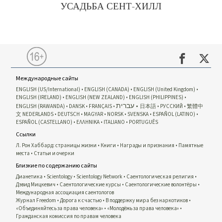
УСАДЬБА СЕНТ-ХИЛЛ
Международные сайты
ENGLISH (US/International)
ENGLISH (CANADA)
ENGLISH (United Kingdom)
ENGLISH (IRELAND)
ENGLISH (NEW ZEALAND)
ENGLISH (PHILIPPINES)
עברית
ENGLISH (RAWANDA)
DANSK
FRANÇAIS
日本語
РУССКИЙ
繁體中
文
NEDERLANDS
DEUTSCH
MAGYAR
NORSK
SVENSKA
ESPAÑOL (LATINO)
ESPAÑOL (CASTELLANO)
ΕΛΛΗΝΙΚA
ITALIANO
PORTUGUÊS
Ссылки
Л. Рон Хаббард: страницы жизни
Книги
Награды и признания
Памятные
места
Статьи и очерки
Близкие по содержанию сайты
Дианетика
Scientology
Scientology Network
Саентологическая религия
Дэвид Мицкевич
Саентологические курсы
Саентологические волонтёры
Международная ассоциация саентологов
Журнал Freedom
Дорога к счастью
В поддержку мира без наркотиков
«Объединяйтесь за права человека»
«Молодёжь за права человека»
Гражданская комиссия по правам человека