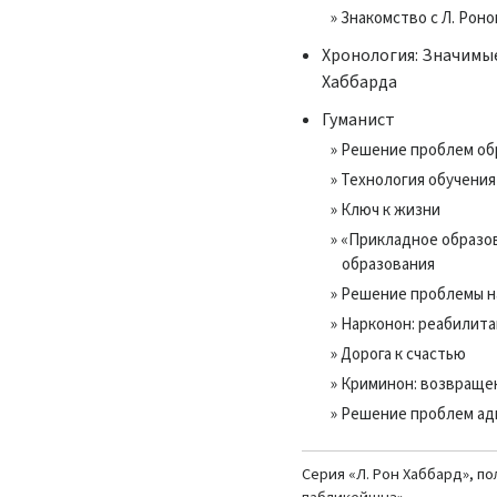
» Знакомство с Л. Рон
Хронология: Значимые
Хаббарда
Гуманист
» Решение проблем об
» Технология обучения
» Ключ к жизни
» «Прикладное образо
образования
» Решение проблемы 
» Нарконон: реабилит
» Дорога к счастью
» Криминон: возвраще
» Решение проблем а
Серия «Л. Рон Хаббард», п