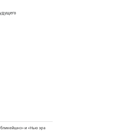
будущего
абликейшнз»
и «
Нью эра