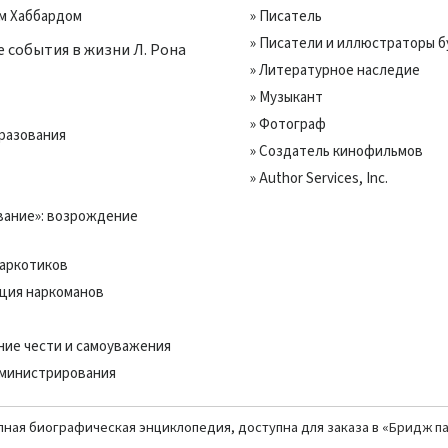
ом Хаббардом
» Писатель
» Писатели и иллюстраторы 
 события в жизни Л. Рона
» Литературное наследие
» Музыкант
» Фотограф
разования
» Создатель кинофильмов
» Author Services, Inc.
вание»: возрождение
наркотиков
ация наркоманов
ние чести и самоуважения
дминистрирования
олная биографическая энциклопедия, доступна для заказа в «
Бридж п