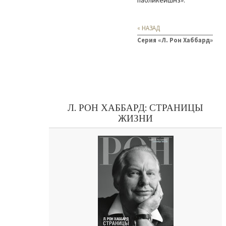
пабликейшнз»
.
« НАЗАД
Серия «Л. Рон Хаббард»
Л. РОН ХАББАРД: СТРАНИЦЫ
ЖИЗНИ