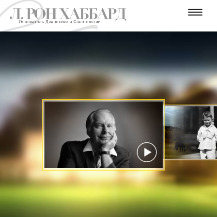
В
В
Г
В
Е
А
У
У
О
Д
П
В
Д
М
Н
У
Е
Р
А
Т
Е
И
Т
А
А
Л
Н
О
Е
Н
В
Ь
Н
Ш
Н
Н
Н
Н
Р
Е
Е
И
И
И
И
Ы
Р
С
Е
Й
Т
С
Е
Е
С
В
Г
В
И
О
О
Е
Т
С
Т
Д
Н
Г
Т
Ы
Н
Е
О
И
О
К
Т
К
Д
СМОТРЕТЬ
Ы
ВИДЕО