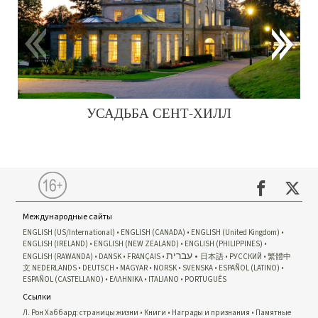
УСАДЬБА СЕНТ-ХИЛЛ
Международные сайты
ENGLISH (US/International)
ENGLISH (CANADA)
ENGLISH (United Kingdom)
ENGLISH (IRELAND)
ENGLISH (NEW ZEALAND)
ENGLISH (PHILIPPINES)
עברית
ENGLISH (RAWANDA)
DANSK
FRANÇAIS
日本語
РУССКИЙ
繁體中
文
NEDERLANDS
DEUTSCH
MAGYAR
NORSK
SVENSKA
ESPAÑOL (LATINO)
ESPAÑOL (CASTELLANO)
ΕΛΛΗΝΙΚA
ITALIANO
PORTUGUÊS
Ссылки
Л. Рон Хаббард: страницы жизни
Книги
Награды и признания
Памятные